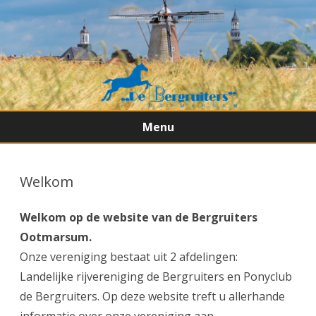
Menu
Ga
direct
naar
Welkom
de
inhoud
Welkom op de website van de Bergruiters
Ootmarsum.
Onze vereniging bestaat uit 2 afdelingen:
Landelijke rijvereniging de Bergruiters en Ponyclub
de Bergruiters. Op deze website treft u allerhande
informatie over onze vereniging aan.